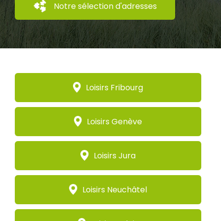
Notre sélection d'adresses
Loisirs Fribourg
Loisirs Genève
Loisirs Jura
Loisirs Neuchâtel